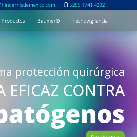
@hindernisdemexico.com
5255 1741 4202
Productos
Baümer®
Tecnovigilancia
a protección quirúrgica
 EFICAZ CONTRA
patógenos