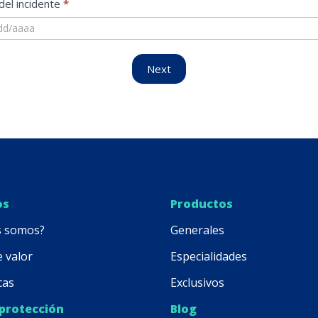
del incidente
*
Next
os
Productos
s somos?
Generales
e valor
Especialidades
cas
Exclusivos
 protección
Blog